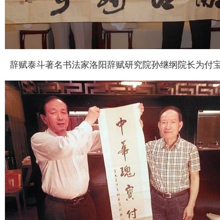
辞赋泰斗著名书法家洛阳辞赋研究院孙继纲院长为付