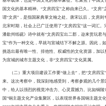
基本载体，也是中国文化的基本象征。它聚焦了中国文
国文化的基本精神。
“
文房四宝
”
之称由来已久。
“
文房
”
谓
“
文房
”
，是指国家典掌文翰之处。唐宋以后，文房则
北宋时期，社会上已广泛使用了
“
文房四宝
”
这一词汇。
潘歙州纸砚》诗中就有
“
文房四宝出二郡，迩来赏玩君
宝
”
作为一种文化，早就与宣城结下不解之源。因此，
挑选出最有唯一性、排他性、权威性的文化资源，加以
为宣城的城市主题文化，非
“
文房四宝
”
文化莫属。
（二）重大项目建设工作要
“
做上去
”
，把
“
文房四宝
来。这次考察中，我深刻地感受到，考察参观的几个景
中，给人以强烈的视觉冲击力、心灵震撼力。比如铜陵
国
”
铜主题文化产业集聚区，以表现世界各国铜主题文