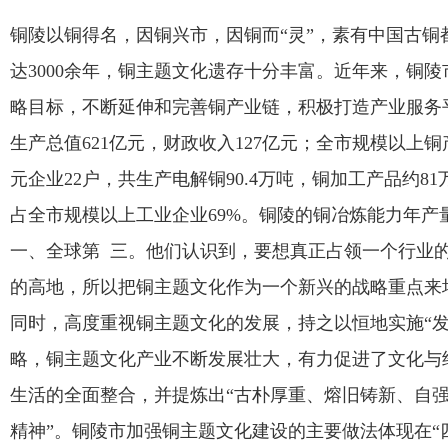
铜陵以铜得名，因铜兴市，因铜而
“
灵
”
，素有中国古铜
达
3000
余年，铜主题文化遗存十分丰富。近年来，铜陵
略目标，不断延伸和完善铜产业链，积极打造产业服务
生产总值
621
亿元，财政收入
127
亿元；全市规模以上铜
元企业
22
户，共生产电解铜
90.4
万吨，铜加工产品约
81
占全市规模以上工业企业
69%
。铜陵的铜冶炼能力年产
一、全球第 三。他们认识到，要想真正占领一个行业
的高地，所以把铜主题文化作为一个新兴的战略重点来
同时，高度重视铜主题文化的发展，持之以恒地实施
“
略，铜主题文化产业不断发展壮大，有力促进了文化与
生活的全面整合，并提炼出
“
古朴厚重、熔旧铸新、自
精神
”
。铜陵市加强铜主题文化建设的主要做法体现在
“