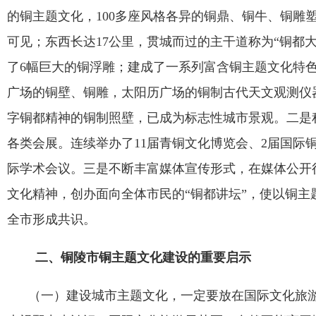
的铜主题文化，
100
多座风格各异的铜鼎、铜牛、铜雕
可见；东西长达
17
公里，贯城而过的主干道称为
“
铜都
了
6
幅巨大的铜浮雕；建成了一系列富含铜主题文化特
广场的铜壁、铜雕，太阳历广场的铜制古代天文观测仪
字铜都精神的铜制照壁，已成为标志性城市景观。二是
各类会展。连续举办了
11
届青铜文化博览会、
2
届国际
际学术会议。三是不断丰富媒体宣传形式，在媒体公开
文化精神，创办面向全体市民的
“
铜都讲坛
”
，使以铜主
全市形成共识。
二、铜陵市铜主题文化建设的重要启示
（一）建设城市主题文化，一定要放在国际文化旅游