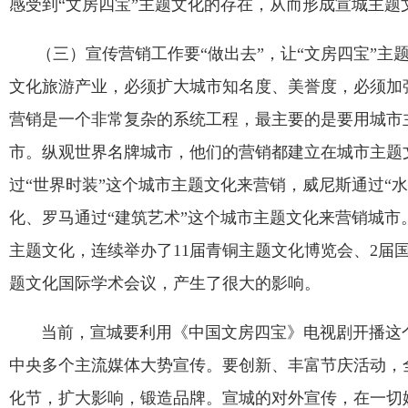
感受到
“
文房四宝
”
主题文化的存在，从而形成宣城主题
（三）宣传营销工作要
“
做出去
”
，让
“
文房四宝
”
主
文化旅游产业，必须扩大城市知名度、美誉度，必须加
营销是一个非常复杂的系统工程，最主要的是要用城市
市。纵观世界名牌城市，他们的营销都建立在城市主题
过
“
世界时装
”
这个城市主题文化来营销，威尼斯通过
“
水
化、罗马通过
“
建筑艺术
”
这个城市主题文化来营销城市
主题文化，连续举办了
11
届青铜主题文化博览会、
2
届
题文化国际学术会议，产生了很大的影响。
当前，宣城要利用《中国文房四宝》电视剧开播这个
中央多个主流媒体大势宣传。要创新、丰富节庆活动，
化节，扩大影响，锻造品牌。宣城的对外宣传，在一切