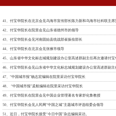
41、
付宝华院长在北京会见乌海市宣传部长陈力新和乌海市社科联主席
42、
付宝华院长在院里会见山东省德州市的领导
43、
付宝华院长会见河南固始县统战部崔振俭部长
44、
付宝华院长在北京会见张掖市领导
45、
山东省中华文化标志城规划建设办公室高述群副主任再次邀请付宝华院长
46、
付宝华院长会见山东省中华文化标志城规划建设办公室高述群副主
47、
“中国城市报”杨志宏编辑在院里采访付宝华院长
48、
“中国城市报”孟航编辑在院里采访付宝华院长
49、
付宝华院长在院里会见中国企业管理著名专家舒化鲁教授
50、
付宝华院长会见人民网“中国之城”主题城市评选组委会领导
51、
近日，付宝华院长接受“今日中国”杂志编辑采访。