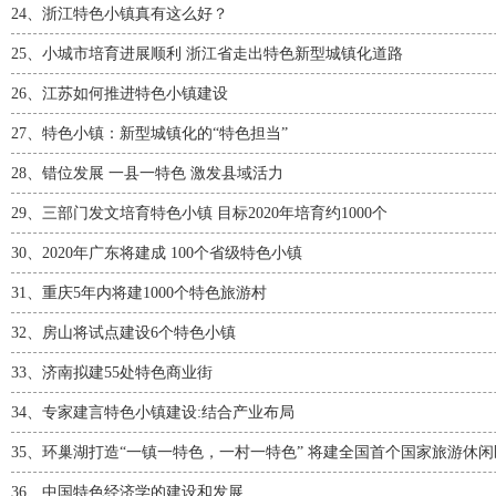
24、
浙江特色小镇真有这么好？
25、
小城市培育进展顺利 浙江省走出特色新型城镇化道路
26、
江苏如何推进特色小镇建设
27、
特色小镇：新型城镇化的“特色担当”
28、
错位发展 一县一特色 激发县域活力
29、
三部门发文培育特色小镇 目标2020年培育约1000个
30、
2020年广东将建成 100个省级特色小镇
31、
重庆5年内将建1000个特色旅游村
32、
房山将试点建设6个特色小镇
33、
济南拟建55处特色商业街
34、
专家建言特色小镇建设:结合产业布局
35、
环巢湖打造“一镇一特色，一村一特色” 将建全国首个国家旅游休闲
36、
中国特色经济学的建设和发展